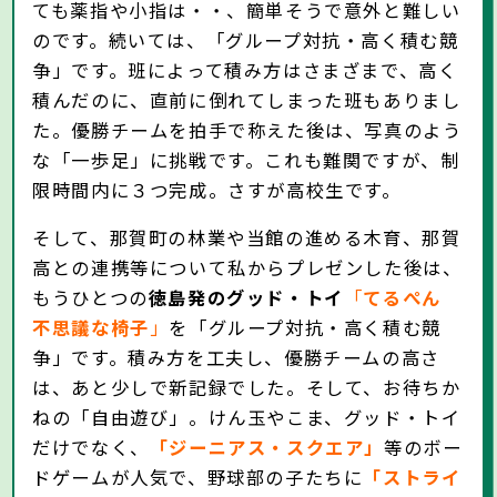
ても薬指や小指は・・、簡単そうで意外と難しい
のです。続いては、「グループ対抗・高く積む競
争」です。班によって積み方はさまざまで、高く
積んだのに、直前に倒れてしまった班もありまし
た。優勝チームを拍手で称えた後は、写真のよう
な「一歩足」に挑戦です。これも難関ですが、制
限時間内に３つ完成。さすが高校生です。
そして、那賀町の林業や当館の進める木育、那賀
高との連携等について私からプレゼンした後は、
もうひとつの
徳島発のグッド・トイ
「
てるぺん
不思議な椅子
」
を「グループ対抗・高く積む競
争」です。積み方を工夫し、優勝チームの高さ
は、あと少しで新記録でした。そして、お待ちか
ねの「自由遊び」。けん玉やこま、グッド・トイ
だけでなく、
「ジーニアス・スクエア」
等のボー
ドゲームが人気で、野球部の子たちに
「ストライ