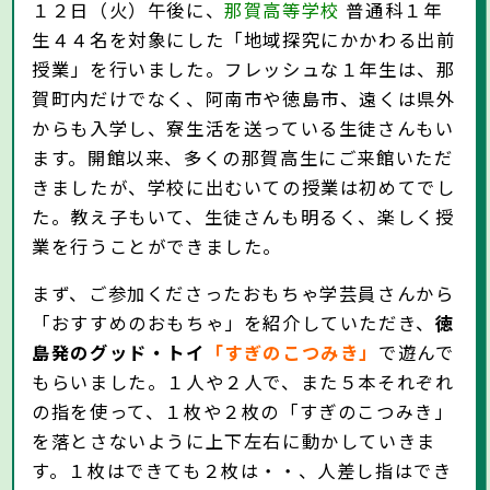
１２日（火）午後に、
那賀高等学校
普通科１年
生４４名を対象にした「地域探究にかかわる出前
授業」を行いました。フレッシュな１年生は、那
賀町内だけでなく、阿南市や徳島市、遠くは県外
からも入学し、寮生活を送っている生徒さんもい
ます。開館以来、多くの那賀高生にご来館いただ
きましたが、学校に出むいての授業は初めてでし
た。教え子もいて、生徒さんも明るく、楽しく授
業を行うことができました。
まず、ご参加くださったおもちゃ学芸員さんから
「おすすめのおもちゃ」を紹介していただき、
徳
島発のグッド・トイ
「すぎのこつみき」
で遊んで
もらいました。１人や２人で、また５本それぞれ
の指を使って、１枚や２枚の「すぎのこつみき」
を落とさないように上下左右に動かしていきま
す。１枚はできても２枚は・・、人差し指はでき