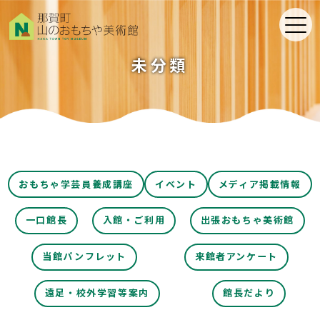
toggle
naviga
未分類
おもちゃ学芸員養成講座
イベント
メディア掲載情報
一口館長
入館・ご利用
出張おもちゃ美術館
当館パンフレット
来館者アンケート
遠足・校外学習等案内
館長だより