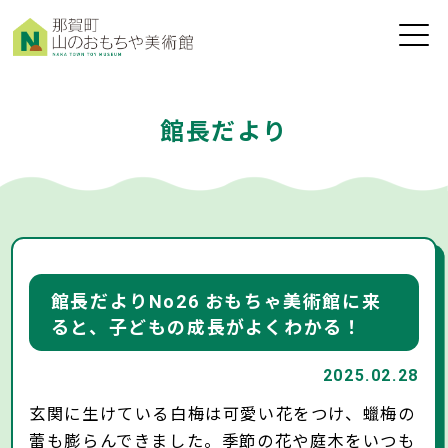
toggle
naviga
館長だより
館長だよりNo26 おもちゃ美術館に来
ると、子どもの成長がよくわかる！
2025.02.28
玄関に生けている白梅は可愛い花をつけ、蠟梅の
蕾も膨らんできました。季節の花や庭木をいつも